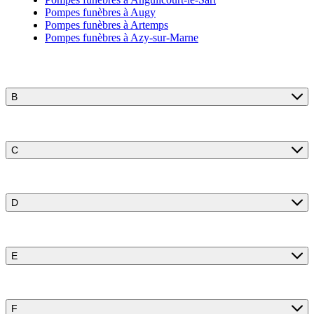
Pompes funèbres à Augy
Pompes funèbres à Artemps
Pompes funèbres à Azy-sur-Marne
B
C
D
E
F