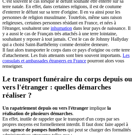
C'est souvent le cas lorsque le défunt souhaite être enterré sur sa
terre natale. En effet, dans certaines religions, il est de coutume
d'enterrer le défunt sur sa terre d'origine. Il en va ainsi pour les
personnes de religion musulmane. Toutefois, même sans raison
religieuses, certaines personnes résidant en France, et nées à
l'étranger, souhaitent une
inhumation
dans leur pays de naissance. Il
y a aussi le cas de Français très attachés à une terre lointaine,
souhaitant y reposer à tout jamais. C'est le cas de Johnny Hallyday
qui a choisi Saint-Barthélemy comme dernière demeure.
Il faut alors transporter le corps dans ce pays d'origine ou cette terre
d'attachement. Les frais attenants sont bien souvent importants.
Les
consulats et ambassades étrangers en France
pourront alors vous
renseigner.
Le transport funéraire du corps depuis ou
vers l'étranger : quelles démarches
réaliser ?
Un rapatriement depuis ou vers l'étranger
implique
la
réalisation de plusieurs démarches
.
En effet, inutile de rappeler que le transport d'un corps par ses
propres moyens est formellement interdit. Il faut donc faire appel à
une
agence de pompes funèbres
qui peut se charger des formalités