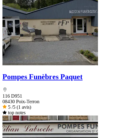
Pompes Funèbres Paquet
116 D951
08430 Poix-Terron
5
/5
(1 avis)
top notes