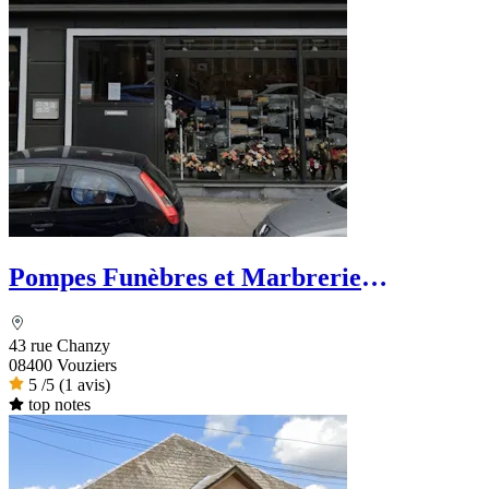
Pompes Funèbres et Marbrerie
Vouzinoises Labroche
43 rue Chanzy
08400 Vouziers
5
/5
(1 avis)
top notes