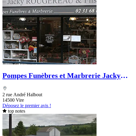
Pompes Funèbres et Marbrerie Jacky
Rougereau et Fils
2 rue André Halbout
14500 Vire
Déposez le premier avis !
top notes