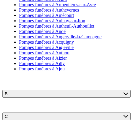
Pompes funèbres à Armentières-sur-Avre
Pompes funèbres à Authevernes
Pompes funèbres à Amécourt
Pompes funèbres à Aulnay-sur-Iton
Pompes funèbres à Autheuil-Authouillet
Pompes funèbres à Andé
Pompes funèbres à Angerville-la-Campagne
Pompes funèbres à Acquigny
Pompes funèbres à Aigleville
Pompes funèbres à Authou
Pompes funèbres à Aizier
Pompes funèbres à Ailly
Pompes funèbres à Ajou
B
C