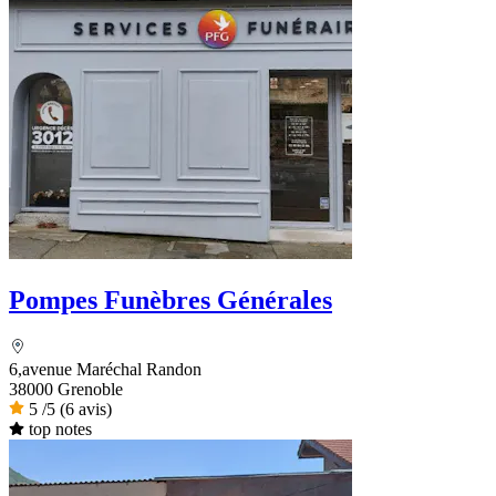
Pompes Funèbres Générales
6,avenue Maréchal Randon
38000 Grenoble
5
/5
(6 avis)
top notes