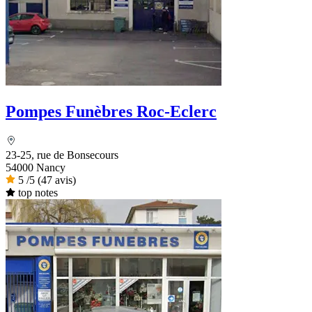
Pompes Funèbres Roc-Eclerc
23-25, rue de Bonsecours
54000 Nancy
5
/5
(47 avis)
top notes