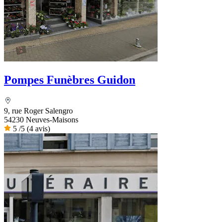
Pompes Funèbres Guidon
9, rue Roger Salengro
54230 Neuves-Maisons
5
/5
(4 avis)