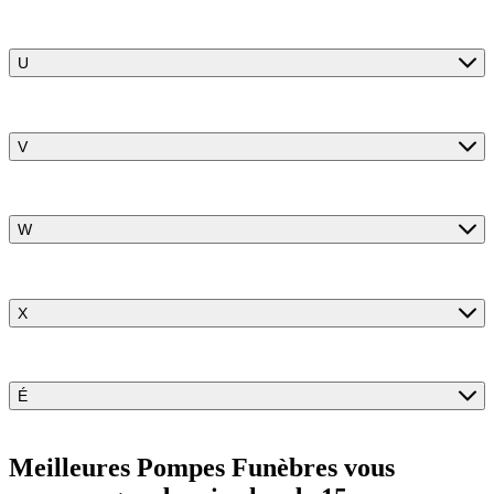
U
V
W
X
É
Meilleures Pompes Funèbres vous