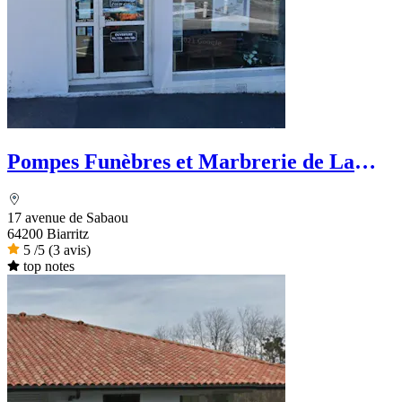
Pompes Funèbres et Marbrerie de La
Côte Basque
17 avenue de Sabaou
64200 Biarritz
5
/5
(3 avis)
top notes