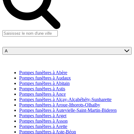
A
Pompes funèbres à Abère
Pompes funèbres à Audaux
Pompes funèbres à Abitain
Pompes funèbres à Astis
Pompes funèbres à Ance
Pompes funèbres à Alçay-Alçabéhéty-Sunharette
Pompes funèbres à Aroue-Ithorots-Olhaïby
Pompes funèbres à Autevielle-Saint-Martin-Bideren
Pompes funèbres à Arget
Pompes funèbres à Asson
Pompes funèbres à Arette
Pompes funèbres à Aste-Béon