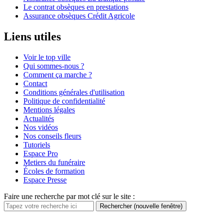
Le contrat obsèques en prestations
Assurance obsèques Crédit Agricole
Liens utiles
Voir le top ville
Qui sommes-nous ?
Comment ça marche ?
Contact
Conditions générales d'utilisation
Politique de confidentialité
Mentions légales
Actualités
Nos vidéos
Nos conseils fleurs
Tutoriels
Espace Pro
Metiers du funéraire
Écoles de formation
Espace Presse
Faire une recherche par mot clé sur le site :
Rechercher
(nouvelle fenêtre)