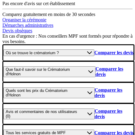
Pas encore d'avis sur cet établissement
Comparez gratuitement en moins de 30 secondes
Organiser la cérémonie
Démarches administratives
Devis obsèques
En cas d'urgence : Nos conseillers MPF sont formés pour répondre à
vos besoins.
Comparer les devis
Où se
trouve
le crématorium ?
Comparer les
Que faut-il savoir
sur le Crématorium
d'Holnon
devis
Comparer les
Quels sont les
prix
du Crématorium
d'Holnon
devis
Comparer les
Avis et commentaires
de nos utilisateurs
(0)
devis
Comparer les devis
Tous les
services gratuits
de
MPF