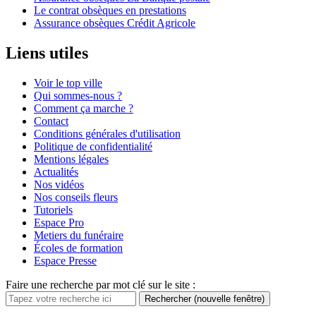
Le contrat obsèques en prestations
Assurance obsèques Crédit Agricole
Liens utiles
Voir le top ville
Qui sommes-nous ?
Comment ça marche ?
Contact
Conditions générales d'utilisation
Politique de confidentialité
Mentions légales
Actualités
Nos vidéos
Nos conseils fleurs
Tutoriels
Espace Pro
Metiers du funéraire
Écoles de formation
Espace Presse
Faire une recherche par mot clé sur le site :
Rechercher
(nouvelle fenêtre)