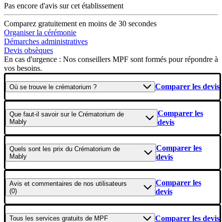
Pas encore d'avis sur cet établissement
Comparez gratuitement en moins de 30 secondes
Organiser la cérémonie
Démarches administratives
Devis obsèques
En cas d'urgence : Nos conseillers MPF sont formés pour répondre à
vos besoins.
Comparer les devis
Où se
trouve
le crématorium ?
Comparer les
Que faut-il savoir
sur le Crématorium de
Mably
devis
Comparer les
Quels sont les
prix
du Crématorium de
Mably
devis
Comparer les
Avis et commentaires
de nos utilisateurs
(0)
devis
Comparer les devis
Tous les
services gratuits
de
MPF